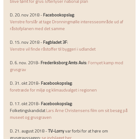
blive tømt for grus: Efterlyser national plan
D. 20. nov 2018 -
Facebookopslag
:
Venstre forslår at tage Dronningmølle interesseområde ud af
råstofplanen med det samme
D. 15. nov 2018 -
Fagbladet 3F
:
Venstre vil finde råstoffer til byggeri i udlandet
D. 6. nov. 2018-
Frederiksborg Amts Avis
:
Fornyet kamp mod
grusgrav
D. 31. okt 2018-
Facebookopslag
:
foretræde for miljø og klimaudvalget i regionen
D. 17. okt 2018-
Facebookopslag
:
Folketingskandidat
Lars Arne Christensens film om sit besøg på
museet og grusgraven
​
D. 21. august 2018 -
TV-Lorry
var forbi for at høre om
grusgravssagen:
se indslaget her