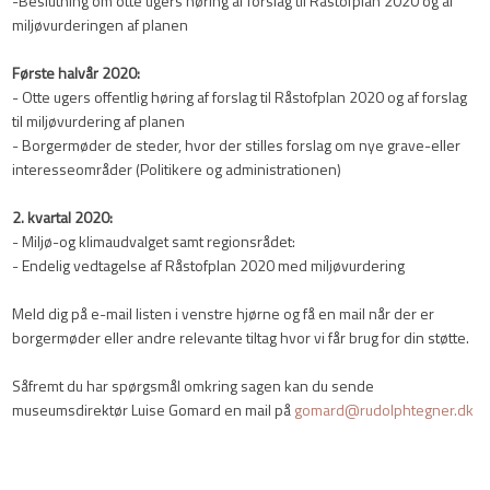
-Beslutning om otte ugers høring af forslag til Råstofplan 2020 og af
miljøvurderingen af planen
Første halvår 2020:
- Otte ugers offentlig høring af forslag til Råstofplan 2020 og af forslag
til miljøvurdering af planen
- Borgermøder de steder, hvor der stilles forslag om nye grave-eller
interesseområder (Politikere og administrationen)
2. kvartal 2020:
- Miljø-og klimaudvalget samt regionsrådet:
- Endelig vedtagelse af Råstofplan 2020 med miljøvurdering
Meld dig på e-mail listen i venstre hjørne og få en mail når der er
borgermøder eller andre relevante tiltag hvor vi får brug for din støtte.
Såfremt du har spørgsmål omkring sagen kan du sende
museumsdirektør Luise Gomard en mail på
gomard@rudolphtegner.dk​