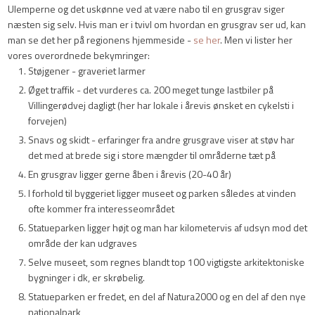
Ulemperne og det uskønne ved at være nabo til en grusgrav siger
næsten sig selv. Hvis man er i tvivl om hvordan en grusgrav ser ud, kan
man se det her på regionens hjemmeside -
se her
. ​Men vi lister her
vores overordnede bekymringer:
Støjgener - graveriet larmer
Øget traffik - det vurderes ca. 200 meget tunge lastbiler på
Villingerødvej dagligt (her har lokale i årevis ønsket en cykelsti i
forvejen)
Snavs og skidt - erfaringer fra andre grusgrave viser at støv har
det med at brede sig i store mængder til områderne tæt på
En grusgrav ligger gerne åben i årevis (20-40 år)
I forhold til byggeriet ligger museet og parken således at vinden
ofte kommer fra interesseområdet
Statueparken ligger højt og man har kilometervis af udsyn mod det
område der kan udgraves
Selve museet, som regnes blandt top 100 vigtigste arkitektoniske
bygninger i dk, er skrøbelig.
Statueparken er fredet, en del af Natura2000 og en del af den nye
nationalpark