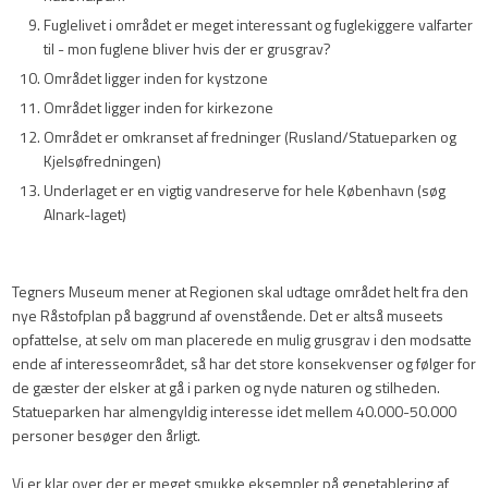
Fuglelivet i området er meget interessant og fuglekiggere valfarter
til - mon fuglene bliver hvis der er grusgrav?
Området ligger inden for kystzone
Området ligger inden for kirkezone
Området er omkranset af fredninger (Rusland/Statueparken og
Kjelsøfredningen)
Underlaget er en vigtig vandreserve for hele København (søg
Alnark-laget)
Tegners Museum mener at Regionen skal udtage området helt fra den
nye Råstofplan på baggrund af ovenstående. Det er altså museets
opfattelse, at selv om man placerede en mulig grusgrav i den modsatte
ende af interesseområdet, så har det store konsekvenser og følger for
de gæster der elsker at gå i parken og nyde naturen og stilheden.
Statueparken har almengyldig interesse idet mellem 40.000-50.000
personer besøger den årligt.
Vi er klar over der er meget smukke eksempler på genetablering af