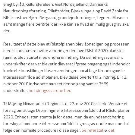
enigt byråd, Kulturstyrelsen, Visit Nordsjælland, Danmarks
Naturfredningsforening, Friluftsrådet, Bjarke Ingels og David Zahle fra
BIG, kunstner Bjørn Nørgaard, grundejerforeninger, Tegners Museum
samt mange flere berørte, der ikke kan se hvad en mulig grusgrav skal
der.
Resultatet af dette blev at Råstofplanen blev åbnet igen og processen
med at indsnævre hvilke ændringer den nye Råstof 2020 plan skal
rumme, blev startet med endnu en høring. Da de høringssvar samt
underskrifter der var blevet indleveret i første omgang også indeholdt
konkrete henstillinger til især ændringen om at tage Dronningmølle
Interesseområde ud af planen, blev disse overført til 2. høring, D. 12.
oktober 2018 indsendte museet denne gang samlet 3589
underskrifter.
Se høringssvarene her.
Til Miljø og klimamødet i Region H. d. 27. nov 2018 stillede Venstre et
forslag om at tage Dronningmølle Interesseområde ud af Råstofplanen
2020. Enhedslisten stemte ja for dette, men da en indsendt høring
foreslog at omdanne interesseområdet til grusgrav endte man med at
følge den normale procedure i disse sager.
Se referatet
&
det