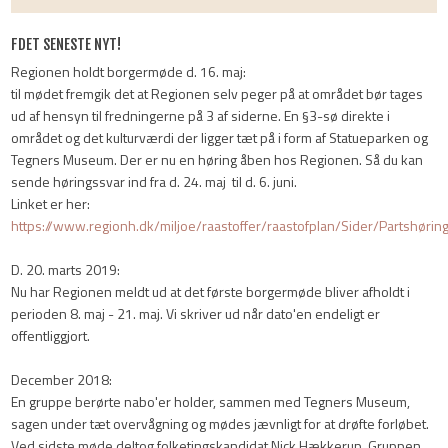
FDET SENESTE NYT!
Regionen holdt borgermøde d. 16. maj:
til mødet fremgik det at Regionen selv peger på at området bør tages
ud af hensyn til fredningerne på 3 af siderne. En §3-sø direkte i
området og det kulturværdi der ligger tæt på i form af Statueparken og
Tegners Museum. Der er nu en høring åben hos Regionen. Så du kan
sende høringssvar ind fra d. 24. maj til d. 6. juni.
Linket er her:
https://www.regionh.dk/miljoe/raastoffer/raastofplan/Sider/Partshør
D. 20. marts 2019:
Nu har Regionen meldt ud at det første borgermøde bliver afholdt i
perioden 8. maj - 21. maj. Vi skriver ud når dato'en endeligt er
offentliggjort.
December 2018:
En gruppe berørte nabo'er holder, sammen med Tegners Museum,
sagen under tæt overvågning og mødes jævnligt for at drøfte forløbet.
Ved sidste møde deltog folketingskandidat Nick Hækkerup. Gruppen