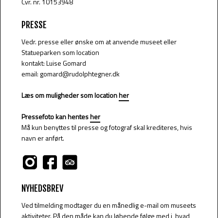
Cvr. nr. 10153948
PRESSE
Vedr. presse eller ønske om at anvende museet eller
Statueparken som location
kontakt: Luise Gomard
email: gomard@rudolphtegner.dk
Læs om muligheder som location
her
Pressefoto kan hentes
her
Må kun benyttes til presse og fotograf skal krediteres, hvis
navn er anført.
NYHEDSBREV
Ved tilmelding modtager du en månedlig e-mail om museets
aktiviteter. På den måde kan du løbende følge med i, hvad