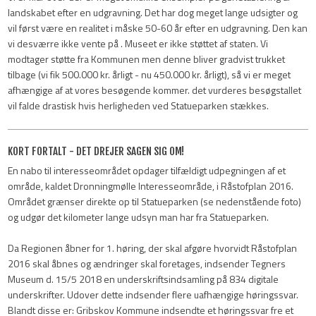
landskabet efter en udgravning. Det har dog meget lange udsigter og
vil først være en realitet i måske 50-60 år efter en udgravning. Den kan
vi desværre ikke vente på . Museet er ikke støttet af staten. Vi
modtager støtte fra Kommunen men denne bliver gradvist trukket
tilbage (vi fik 500.000 kr. årligt - nu 450.000 kr. årligt), så vi er meget
afhængige af at vores besøgende kommer. det vurderes besøgstallet
vil falde drastisk hvis herligheden ved Statueparken stækkes.
​KORT FORTALT - DET DREJER SAGEN SIG OM!
En nabo til interesseområdet opdager tilfældigt udpegningen af et
område, kaldet Dronningmølle Interesseområde, i Råstofplan 2016.
Området grænser direkte op til Statueparken (se nedenstående foto)
og udgør det kilometer lange udsyn man har fra Statueparken.
Da Regionen åbner for 1. høring, der skal afgøre hvorvidt Råstofplan
2016 skal åbnes og ændringer skal foretages, indsender Tegners
Museum d. 15/5 2018 en underskriftsindsamling på 834 digitale
underskrifter. Udover dette indsender flere uafhængige høringssvar.
Blandt disse er: Gribskov Kommune indsendte et høringssvar fre et