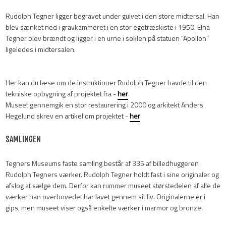
Rudolph Tegner ligger begravet under gulvet i den store midtersal. Han
blev sænket ned i gravkammeret i en stor egetræskiste i 1950. Elna
Tegner blev brændt og ligger i en urne i soklen på statuen ”Apollon”
ligeledes i midtersalen.​
Her kan du læse om de instruktioner Rudolph Tegner havde til den
tekniske opbygning af projektet fra -
her
Museet gennemgik en stor restaurering i 2000 og arkitekt Anders
Hegelund skrev en artikel om projektet -
her
SAMLINGEN
Tegners Museums faste samling består af 335 af billedhuggeren
Rudolph Tegners værker. Rudolph Tegner holdt fast i sine originaler og
afslog at sælge dem. Derfor kan rummer museet størstedelen af alle de
værker han overhovedet har lavet gennem sit liv. Originalerne er i
gips, men museet viser også enkelte værker i marmor og bronze.