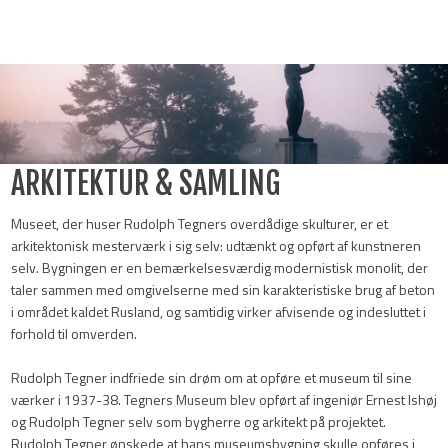
​ARKITEKTUR & SAMLING
​Museet, der huser Rudolph Tegners overdådige skulturer, er et
arkitektonisk mesterværk i sig selv: udtænkt og opført af kunstneren
selv. Bygningen er en bemærkelsesværdig modernistisk monolit, der
taler sammen med omgivelserne med sin karakteristiske brug af beton
i området kaldet Rusland, og samtidig virker afvisende og indesluttet i
forhold til omverden.
Rudolph Tegner indfriede sin drøm om at opføre et museum til sine
værker i 1937-38. ​Tegners Museum blev opført af ingeniør Ernest Ishøj
og Rudolph Tegner selv som bygherre og arkitekt på projektet.
Rudolph Tegner ønskede at hans museumsbygning skulle opføres i