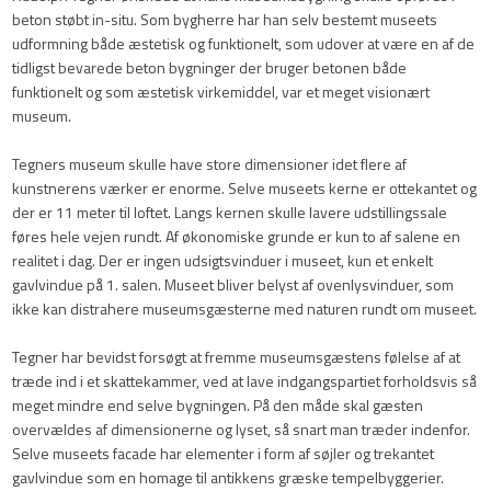
beton støbt in-situ. Som bygherre har han selv bestemt museets
udformning både æstetisk og funktionelt, som udover at være en af de
tidligst bevarede beton bygninger der bruger betonen både
funktionelt og som æstetisk virkemiddel, var et meget visionært
museum.
Tegners museum skulle have store dimensioner idet flere af
kunstnerens værker er enorme. Selve museets kerne er ottekantet og
der er 11 meter til loftet. Langs kernen skulle lavere udstillingssale
føres hele vejen rundt. Af økonomiske grunde er kun to af salene en
realitet i dag. Der er ingen udsigtsvinduer i museet, kun et enkelt
gavlvindue på 1. salen. Museet bliver belyst af ovenlysvinduer, som
ikke kan distrahere museumsgæsterne med naturen rundt om museet.​​
Tegner har bevidst forsøgt at fremme museumsgæstens følelse af at
træde ind i et skattekammer, ved at lave indgangspartiet forholdsvis så
meget mindre end selve bygningen. På den måde skal gæsten
overvældes af dimensionerne og lyset, så snart man træder indenfor.
Selve museets facade har elementer i form af søjler og trekantet
gavlvindue som en homage til antikkens græske tempelbyggerier.