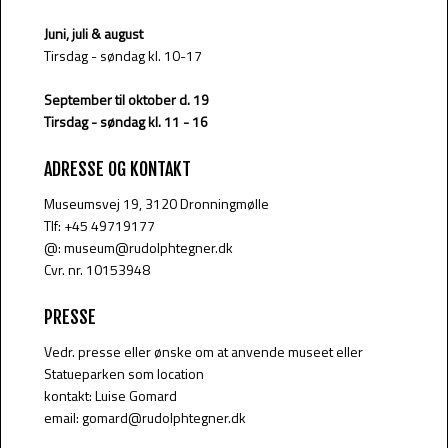
Juni, juli & august
Tirsdag - søndag kl. 10-17
September til oktober d. 19
Tirsdag - søndag kl. 11 - 16
ADRESSE OG KONTAKT
​Museumsvej​ 19, 3120 Dronningmølle
Tlf: +45 49719177
@: museum@rudolphtegner.dk
Cvr. nr. 10153948
PRESSE
Vedr. presse eller ønske om at anvende museet eller
Statueparken som location
kontakt: Luise Gomard
email: gomard@rudolphtegner.dk