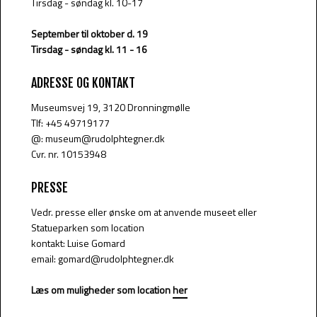
Tirsdag - søndag kl. 10-17
September til oktober d. 19
Tirsdag - søndag kl. 11 - 16
ADRESSE OG KONTAKT
​Museumsvej​ 19, 3120 Dronningmølle
Tlf: +45 49719177
@: museum@rudolphtegner.dk
Cvr. nr. 10153948
PRESSE
Vedr. presse eller ønske om at anvende museet eller
Statueparken som location
kontakt: Luise Gomard
email: gomard@rudolphtegner.dk
Læs om muligheder som location
her